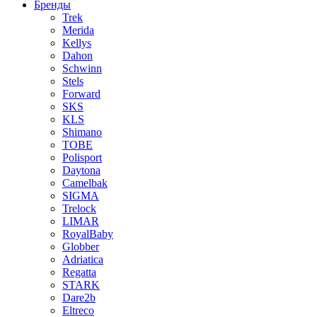
Бренды
Trek
Merida
Kellys
Dahon
Schwinn
Stels
Forward
SKS
KLS
Shimano
TOBE
Polisport
Daytona
Camelbak
SIGMA
Trelock
LIMAR
RoyalBaby
Globber
Adriatica
Regatta
STARK
Dare2b
Eltreco