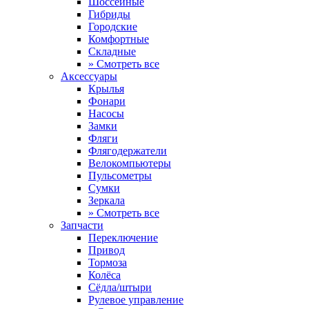
Шоссейные
Гибриды
Городские
Комфортные
Складные
» Смотреть все
Аксессуары
Крылья
Фонари
Насосы
Замки
Фляги
Флягодержатели
Велокомпьютеры
Пульсометры
Сумки
Зеркала
» Смотреть все
Запчасти
Переключение
Привод
Тормоза
Колёса
Сёдла/штыри
Рулевое управление