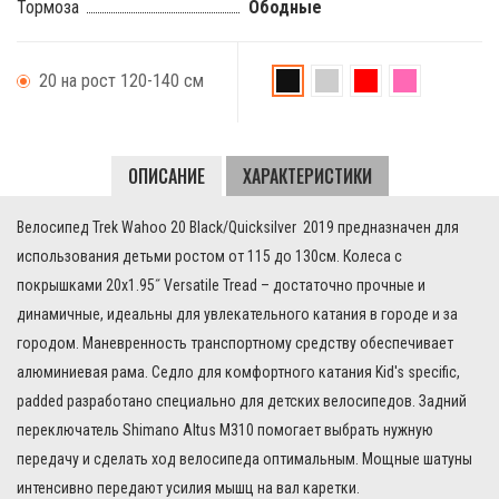
Тормоза
Ободные
20 на рост 120-140 см
Wahoo
Wahoo
Wahoo
Wahoo
20
20
20
20
ОПИСАНИЕ
ХАРАКТЕРИСТИКИ
Black/Quicksilver
Quicksilver/Roarange
Viper
Flamingo
2019
Red/Trek
Pink/Purple
Велосипед Trek Wahoo 20 Black/Quicksilver 2019 предназначен для
Black
Lotus
использования детьми ростом от 115 до 130см. Колеса с
2019
покрышками 20x1.95˝ Versatile Tread – достаточно прочные и
динамичные, идеальны для увлекательного катания в городе и за
городом. Маневренность транспортному средству обеспечивает
алюминиевая рама. Седло для комфортного катания Kid's specific,
padded разработано специально для детских велосипедов. Задний
переключатель Shimano Altus M310 помогает выбрать нужную
передачу и сделать ход велосипеда оптимальным. Мощные шатуны
интенсивно передают усилия мышц на вал каретки.