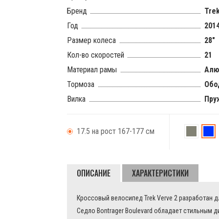
Бренд
Tre
Год
201
Размер колеса
28"
Кол-во скоростей
21
Материал рамы
Алю
Тормоза
Обо
Вилка
Пру
17.5 на рост 167-177 см
Verve
Verv
2
2
ОПИСАНИЕ
ХАРАКТЕРИСТИКИ
Graphite/M
Prim
Black
Blue/
Кроссовый велосипед Trek Verve 2 разработан 
Blue
Седло Bontrager Boulevard обладает стильным 