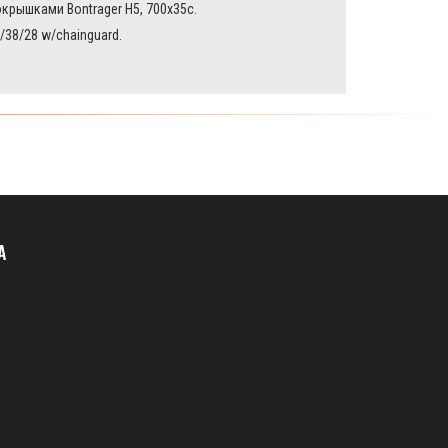
рышками Bontrager H5, 700x35c.
38/28 w/chainguard.
А