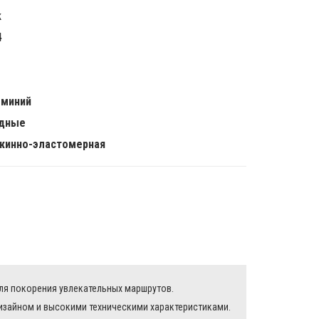
k
4
миний
дные
жинно-эластомерная
e
etallic
e
Metallic
для покорения увлекательных маршрутов.
дизайном и высокими техническими характеристиками.