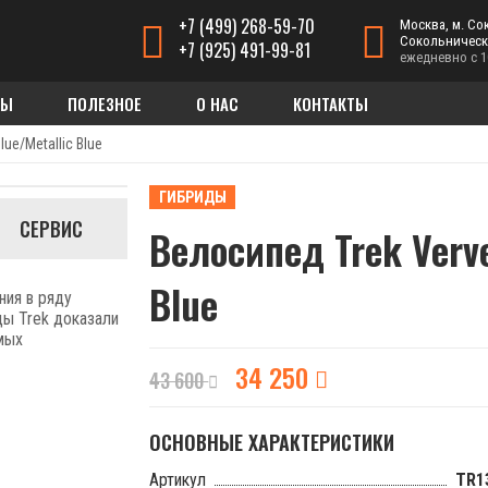
+7 (499) 268-59-70
Москва, м. Со
Сокольническа
+7 (925) 491-99-81
ежедневно с 10
ДЫ
ПОЛЕЗНОЕ
О НАС
КОНТАКТЫ
lue/Metallic Blue
ГИБРИДЫ
СЕРВИС
Велосипед Trek Verve
Blue
ния в ряду
ды Trek доказали
мых
34 250
43 600
ОСНОВНЫЕ ХАРАКТЕРИСТИКИ
Артикул
TR1