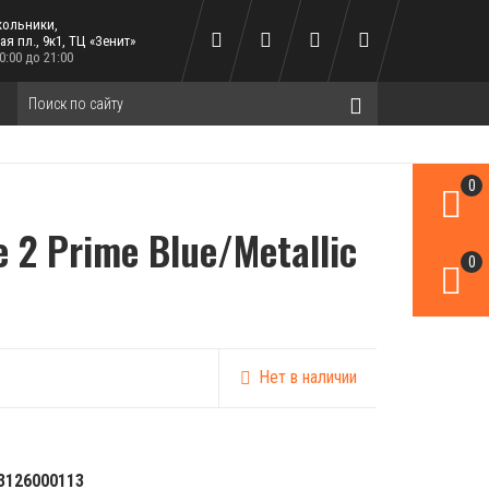
кольники,
я пл., 9к1, ТЦ «Зенит»
:00 до 21:00
0
 2 Prime Blue/Metallic
0
Нет в наличии
3126000113