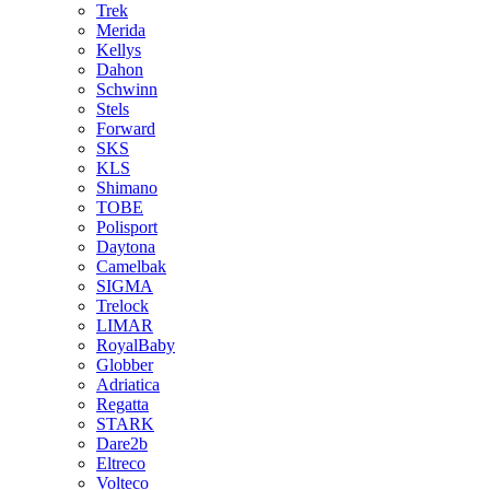
Trek
Merida
Kellys
Dahon
Schwinn
Stels
Forward
SKS
KLS
Shimano
TOBE
Polisport
Daytona
Camelbak
SIGMA
Trelock
LIMAR
RoyalBaby
Globber
Adriatica
Regatta
STARK
Dare2b
Eltreco
Volteco