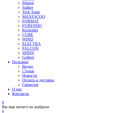
Pifagor
Stalker
Tech Team
MAXI SCOO
FORMAT
FURENDO
Rockrider
CUBE
WIND
ELECTRA
FALCON
SPINN
Gelbert
Полезное
Видео
Статьи
Новости
Оплата и доставка
Гарантия
О нас
Контакты
0
Вы еще ничего не выбрали
0