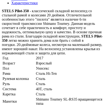
Характеристики
STELS Pilot-350
- классический складной велосипед со
стальной рамой и колесами 20 дюймов. Отличительной
особенностью этого "пилота" является наличие 6-ти
скоростной трансмиссии Shimano Tourney. Данная модель
сочетает в себе практичность и комфорт, простоту и
надежность, оптимальную цену и качество. В основе прочная
рама из стали. Благодаря складной конструкции,
STELS Pilot-
350
легко можно хранить дома или брать с собой в
поездки. 20-дюймовые колеса, несмотря на маленький размер,
имеют хороший накат. На велосипед установлены крылья из
нержавеющей стали и защита для цепи.
Год
2017
Возраст
Взрослый
Пол
Унисекс
Рама
Сталь Hi-Ten
Рулевая колонка
Сталь
Руль
Сталь
Система
40T, сталь
Каретка
Сталь
Shimano Tourney SL-RS35 вращающегося
Манетки
типа