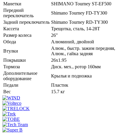
Манетки
SHIMANO Tourney ST-EF500
Передний
Shimano Tourney FD-TY300
переключатель
Задний переключатель
Shimano Tourney RD-TY300
Кассета
Трещотка, сталь, 14-28Т
Размер колеса
26"
Обода
Алюминий, двойной
Алюм., быстр. зажим передняя,
Втулки
Алюм., гайка задняя
Покрышки
26x1.95
Тормоза
Диск. мех., ротор 160мм
Дополнительное
Крылья и подножка
оборудование
Педали
Пластик
Вес
15.7 кг