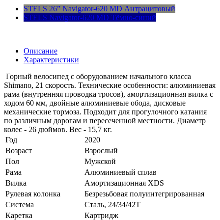
STELS 26” Navigator-620 MD Антрацитовый
STELS Navigator-620 MD Тёмно-синий
Описание
Характеристики
Горный велосипед с оборудованием начального класса
Shimano, 21 скорость. Технические особенности: алюминиевая
рама (внутренняя проводка тросов), амортизационная вилка с
ходом 60 мм, двойные алюминиевые обода, дисковые
механические тормоза. Подходит для прогулочного катания
по различным дорогам и пересеченной местности. Диаметр
колес - 26 дюймов. Вес - 15,7 кг.
Год
2020
Возраст
Взрослый
Пол
Мужской
Рама
Алюминиевый сплав
Вилка
Амортизационная XDS
Рулевая колонка
Безрезьбовая полуинтегрированная
Система
Сталь, 24/34/42Т
Каретка
Картридж