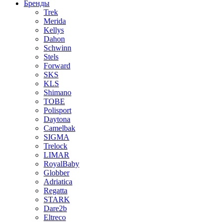
Бренды
Trek
Merida
Kellys
Dahon
Schwinn
Stels
Forward
SKS
KLS
Shimano
TOBE
Polisport
Daytona
Camelbak
SIGMA
Trelock
LIMAR
RoyalBaby
Globber
Adriatica
Regatta
STARK
Dare2b
Eltreco