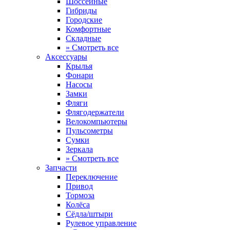
Шоссейные
Гибриды
Городские
Комфортные
Складные
» Смотреть все
Аксессуары
Крылья
Фонари
Насосы
Замки
Фляги
Флягодержатели
Велокомпьютеры
Пульсометры
Сумки
Зеркала
» Смотреть все
Запчасти
Переключение
Привод
Тормоза
Колёса
Сёдла/штыри
Рулевое управление