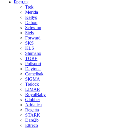
Бренды
Trek
Merida
Kellys
Dahon
Schwinn
Stels
Forward
SKS
KLS
Shimano
TOBE
Polisport
Daytona
Camelbak
SIGMA
Trelock
LIMAR
RoyalBaby
Globber
Adriatica
Regatta
STARK
Dare2b
Eltreco