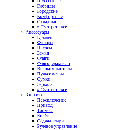
Шоссейные
Гибриды
Городские
Комфортные
Складные
» Смотреть все
Аксессуары
Крылья
Фонари
Насосы
Замки
Фляги
Флягодержатели
Велокомпьютеры
Пульсометры
Сумки
Зеркала
» Смотреть все
Запчасти
Переключение
Привод
Тормоза
Колёса
Сёдла/штыри
Рулевое управление