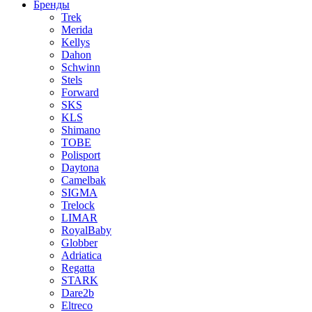
Бренды
Trek
Merida
Kellys
Dahon
Schwinn
Stels
Forward
SKS
KLS
Shimano
TOBE
Polisport
Daytona
Camelbak
SIGMA
Trelock
LIMAR
RoyalBaby
Globber
Adriatica
Regatta
STARK
Dare2b
Eltreco