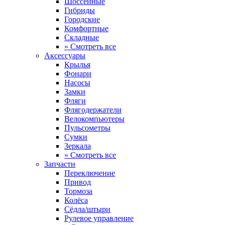
Шоссейные
Гибриды
Городские
Комфортные
Складные
» Смотреть все
Аксессуары
Крылья
Фонари
Насосы
Замки
Фляги
Флягодержатели
Велокомпьютеры
Пульсометры
Сумки
Зеркала
» Смотреть все
Запчасти
Переключение
Привод
Тормоза
Колёса
Сёдла/штыри
Рулевое управление