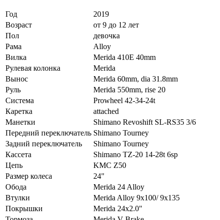
Год
2019
Возраст
от 9 до 12 лет
Пол
девочка
Рама
Alloy
Вилка
Merida 410E 40mm
Рулевая колонка
Merida
Вынос
Merida 60mm, dia 31.8mm
Руль
Merida 550mm, rise 20
Система
Prowheel 42-34-24t
Каретка
attached
Манетки
Shimano Revoshift SL-RS35 3/6
Передний переключатель
Shimano Tourney
Задний переключатель
Shimano Tourney
Кассета
Shimano TZ-20 14-28t 6sp
Цепь
KMC Z50
Размер колеса
24"
Обода
Merida 24 Alloy
Втулки
Merida Alloy 9х100/ 9x135
Покрышки
Merida 24x2.0"
Тормоза
Merida V-Brake