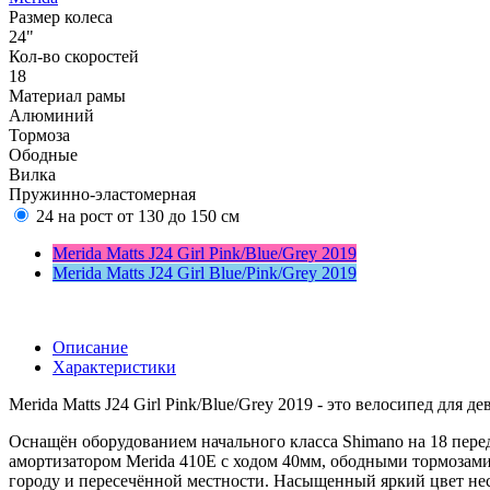
Размер колеса
24"
Кол-во скоростей
18
Материал рамы
Алюминий
Тормоза
Ободные
Вилка
Пружинно-эластомерная
24 на рост от 130 до 150 см
Merida Matts J24 Girl Pink/Blue/Grey 2019
Merida Matts J24 Girl Blue/Pink/Grey 2019
Описание
Характеристики
Merida Matts J24 Girl Pink/Blue/Grey 2019 - это велосипед для дев
Оснащён оборудованием начального класса Shimano на 18 пере
амортизатором Merida 410E с ходом 40мм, ободными тормозами
городу и пересечённой местности. Насыщенный яркий цвет не