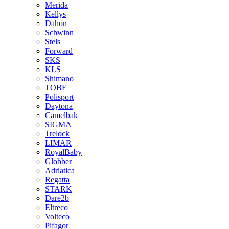
Merida
Kellys
Dahon
Schwinn
Stels
Forward
SKS
KLS
Shimano
TOBE
Polisport
Daytona
Camelbak
SIGMA
Trelock
LIMAR
RoyalBaby
Globber
Adriatica
Regatta
STARK
Dare2b
Eltreco
Volteco
Pifagor