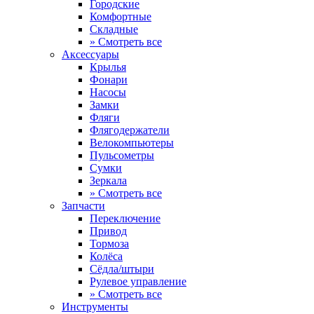
Городские
Комфортные
Складные
» Смотреть все
Аксессуары
Крылья
Фонари
Насосы
Замки
Фляги
Флягодержатели
Велокомпьютеры
Пульсометры
Сумки
Зеркала
» Смотреть все
Запчасти
Переключение
Привод
Тормоза
Колёса
Сёдла/штыри
Рулевое управление
» Смотреть все
Инструменты