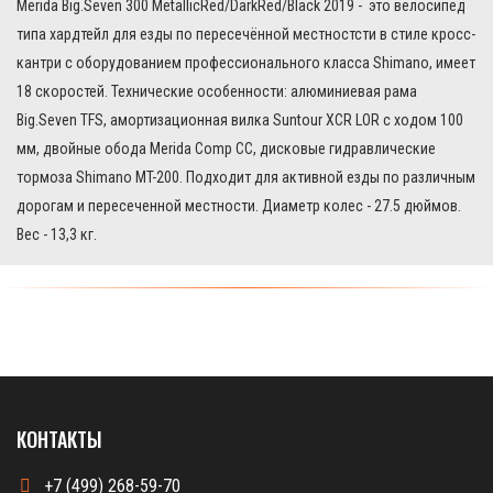
Merida Big.Seven 300 MetallicRed/DarkRed/Black 2019 - это велосипед
типа хардтейл для езды по пересечённой местностсти в стиле кросс-
кантри с оборудованием профессионального класса Shimano, имеет
18 скоростей. Технические особенности: алюминиевая рама
Big.Seven TFS, амортизационная вилка Suntour XCR LOR с ходом 100
мм, двойные обода Merida Comp CC, дисковые гидравлические
тормоза Shimano MT-200. Подходит для активной езды по различным
дорогам и пересеченной местности. Диаметр колес - 27.5 дюймов.
Вес - 13,3 кг.
КОНТАКТЫ
+7 (499) 268-59-70