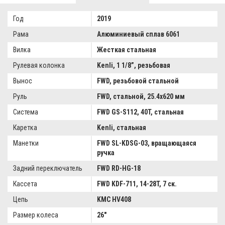
1.0
Год
2019
Бежевый
Рама
Алюминиевый сплав 6061
2019
Вилка
Жесткая стальная
Рулевая колонка
Kenli, 1 1/8”, резьбовая
Вынос
FWD, резьбовой стальной
Руль
FWD, стальной, 25.4x620 мм
Система
FWD GS-S112, 40T, стальная
Каретка
Kenli, стальная
Манетки
FWD SL-KDSG-03, вращающаяся
ручка
Задний переключатель
FWD RD-HG-18
Кассета
FWD KDF-711, 14-28T, 7 ск.
Цепь
KMC HV408
Размер колеса
26"